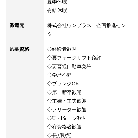
夏季休暇
有給休暇
派遣元
株式会社ワンプラス 企画推進セン
ター
応募資格
◇経験者歓迎
◇要フォークリフト免許
◇要普通自動車免許
TOP
◇学歴不問
◇ブランクOK
募集要項
◇第二新卒歓迎
事業内容
◇主婦・主夫歓迎
◇フリーター歓迎
エントリー
◇U・Iターン歓迎
TOP
募集要項
事業内容
エントリー
◇有資格者歓迎
◇長期歓迎